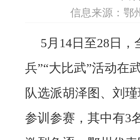
信息来源：鄂
5月14日至28
兵”“大比武”活动
队选派
胡泽图、刘瑾
参训参赛，其中
有
3