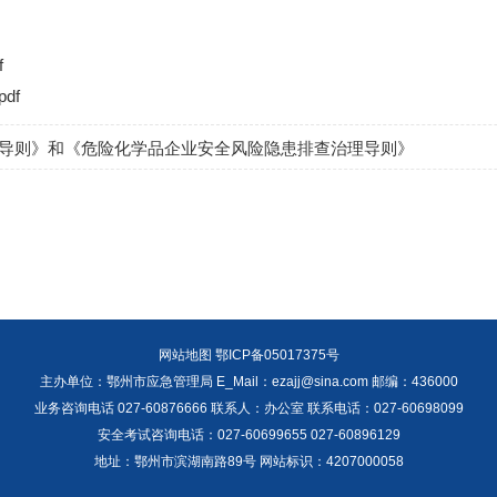
f
df
导则》和《危险化学品企业安全风险隐患排查治理导则》
网站地图
鄂ICP备05017375号
主办单位：鄂州市应急管理局 E_Mail：ezajj@sina.com 邮编：436000
业务咨询电话 027-60876666 联系人：办公室 联系电话：027-60698099
安全考试咨询电话：027-60699655 027-60896129
地址：鄂州市滨湖南路89号 网站标识：4207000058