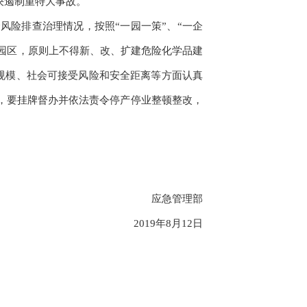
决遏制重特大事故。
险排查治理情况，按照“一园一策”、“一企
园区，原则上不得新、改、扩建危险化学品建
规模、社会可接受风险和安全距离等方面认真
，要挂牌督办并依法责令停产停业整顿整改，
应急管理部
2019
年
8
月
12
日