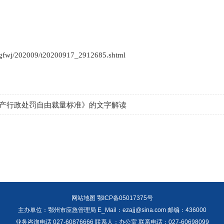
gfwj/202009/t20200917_2912685.shtml
产行政处罚自由裁量标准》的文字解读
网站地图
鄂ICP备05017375号
主办单位：鄂州市应急管理局 E_Mail：ezajj@sina.com 邮编：436000
业务咨询电话 027-60876666 联系人：办公室 联系电话：027-60698099