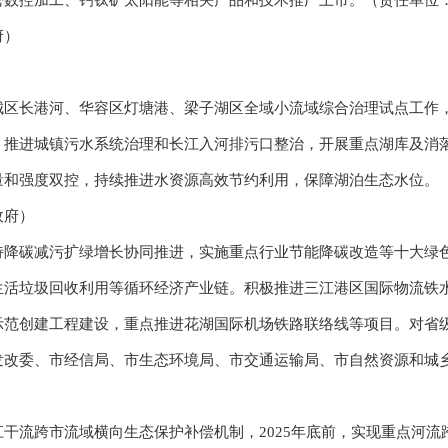
密数控加工、钙钛矿太阳能等相关产品和技术推广上市。（责任单位
府）
长港河、华容区灯塘港、梁子湖区全域小流域综合治理试点工作，
，推进城镇污水系统治理和长江入河排污口整治，开展重点湖库及消
量和强度双控，持续推进水资源高效节约利用，保障湖泊生态水位。
政府）
碳减污扩绿增长协同推进，实施重点行业节能降碳改造等十大绿色
生活垃圾回收利用等循环经济产业链。积极推进三江港区国际物流铁
范创建工程建设，重点推进花湖国际机场铁路联络线等项目。对省级
发改委、市经信局、市生态环境局、市交通运输局、市自然资源和城
流跨市流域横向生态保护补偿机制，2025年底前，实现重点河流