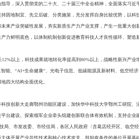
导，深入贯彻党的二十大、二十届三中全会精神，全面落实习近平
坚持因地制宜、先立后破、分类施策，充分发挥自身比较优势，以科
和未来产业突破性发展，夯实新质生产力产业支撑，产生一批重大创
产力鲜明底色，以体制机制创新促进教育科技人才良性循环、塑造新
12%以上，科技成果就地转化率提高到80%以上，战略性新兴产业增
工智能、“AI+生命健康”、光电子信息、低碳能源及新材料、低空经
用地四大结构全面优化。
技创新大走廊鄂州功能区建设，加快华中科技大学鄂州工研院、沼
技平台建设。探索领军企业牵头组建创新联合体有效机制，支持企业
科技局、市发改委、市经信局，各区人民政府〈含葛店经开区、临空
体开展产业共性技术和核心技术攻关，鼓励有条件的单位开展基础