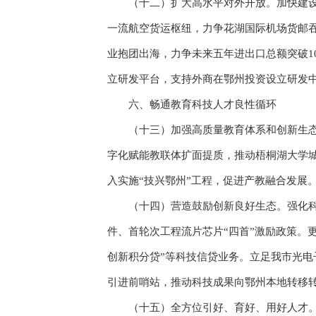
（十二）扩大高水平对外开放。加快建设花
一流航空货运枢纽，力争花湖国际机场货邮吞
业抱团出海，力争未来五年进出口总额突破1
立研发平台，支持外商在鄂州投资设立研发
六、畅通教育科技人才良性循环
（十三）加强高质量教育体系和创新生态建
字化赋能教联体扩面提质，推动梧桐湖大学
入实施“技兴鄂州”工程，促进产教融合发展
（十四）营造鼓励创新良好生态。强化科技
件、首轮次工程流片芯片“四首”激励政策。
创新积分贷”等科技信贷业务。立足我市光
引进前哨站，推动科技成果向鄂州本地转移
（十五）全方位引好、育好、用好人才。结