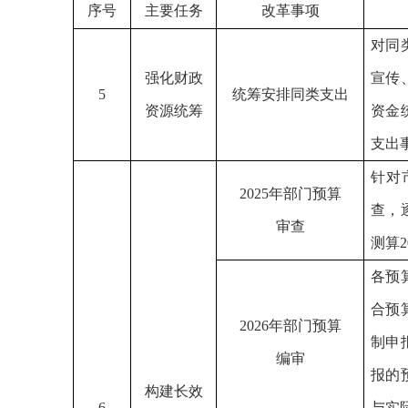
序号
主要任务
改革事项
对同
强化财政
宣传
5
统筹安排同类支出
资源统筹
资金
支出
针对
2025年部门预算
查，
审查
测算
各预
合预
2026年部门预算
制申
编审
报的
构建长效
6
与实