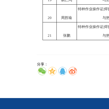
19
易仁鸿
与
特种作业操作证
|
20
周胜瑜
与
特种作业操作证
|
21
张鹏
与
分享：