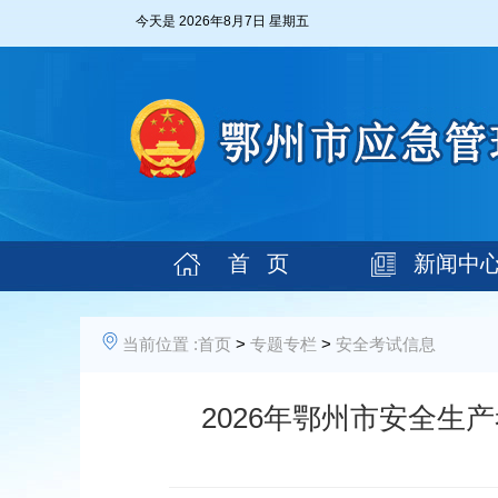
今天是
2026年8月7日 星期五
首 页
新闻中
当前位置 :
首页
>
专题专栏
>
安全考试信息
2026年鄂州市安全生