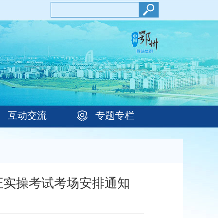
互动交流
专题专栏
作证实操考试考场安排通知