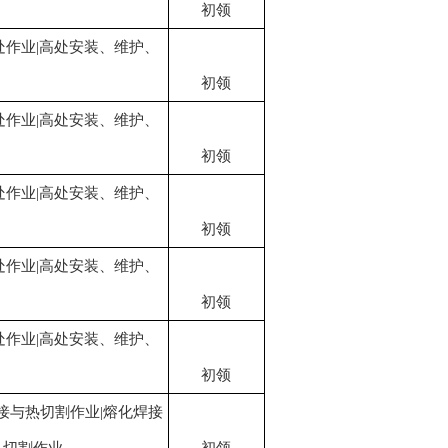
初领
处作业|高处安装、维护、
初领
处作业|高处安装、维护、
初领
处作业|高处安装、维护、
初领
处作业|高处安装、维护、
初领
处作业|高处安装、维护、
初领
焊接与热切割作业|熔化焊接