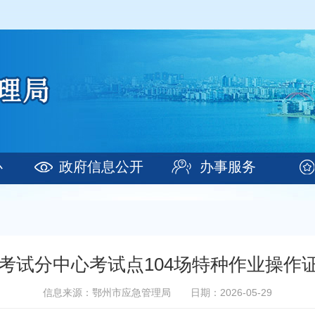
心
政府信息公开
办事服务
产考试分中心考试点104场特种作业操
信息来源：鄂州市应急管理局
日期：2026-05-29