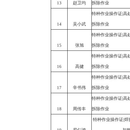
13
赵卫均
拆除作业
特种作业操作证
|高
14
吴小武
拆除作业
特种作业操作证
|高
15
张旭
拆除作业
特种作业操作证
|高
16
高健
拆除作业
特种作业操作证
|高
17
辛书伟
拆除作业
特种作业操作证
|高
18
周传丰
拆除作业
特种作业操作证
|