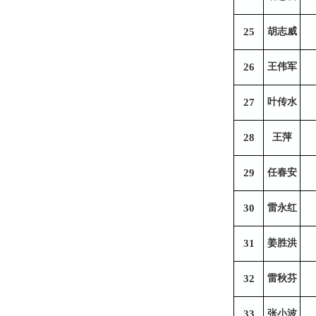
25
胡志威
26
王伟军
27
叶传水
28
王萍
29
任春安
30
雷永红
31
姜胜洪
32
雷秋芬
33
张小波