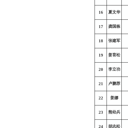
16
夏文华
17
龚国栋
18
张建军
19
姜育松
20
李立功
21
卢鹏荐
22
姜娜
23
熊幼兵
24
胡志松