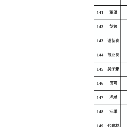
141
董茂
142
胡娜
143
谢新春
144
熊亚良
145
吴子豪
146
田可
147
冯斌
148
汪维
149
代建林