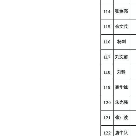
114
张燎亮
115
余文兵
116
杨剑
117
刘文前
118
刘静
119
龚华锋
120
朱光强
121
张江波
122
唐中队