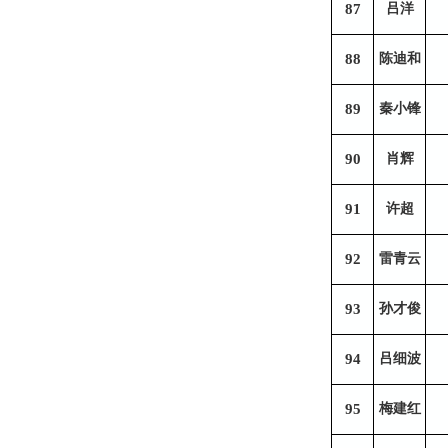
87
吕洋
88
陈迪和
89
秦小锋
90
肖辉
91
许超
92
雷青云
93
孙才俊
94
吕细波
95
梅建红