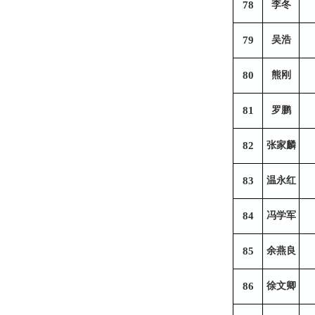
78
李冬
79
吴浩
80
熊刚
81
罗鹏
82
张家麟
83
温永红
84
冯学军
85
余燕良
86
徐文卿