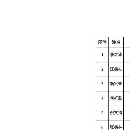
序号
姓名
1
谈红涛
2
江德桂
3
杨宏奎
4
何祥胜
5
倪文清
6
张德林