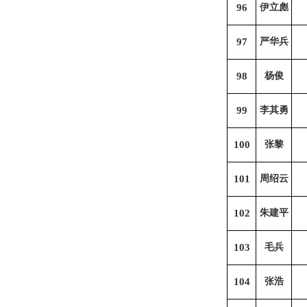
96
伊立彪
97
严华兵
98
杨俊
99
李其勇
100
张黎
101
周绍云
102
朱建平
103
毛兵
104
张浩