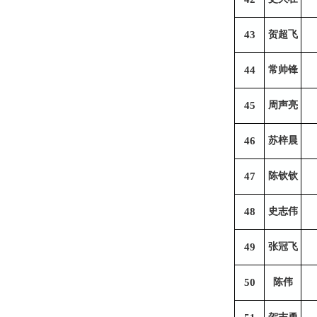
43
贺超飞
44
常帅锋
45
周声亮
46
苏梓晨
47
陈钦钦
48
史志伟
49
张冠飞
50
陈伟