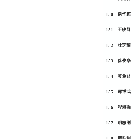
150
谈华梅
151
王骏野
152
杜芝耀
153
徐俊华
154
黄金财
155
谭祥武
156
程超强
157
胡志刚
158
廖胜利