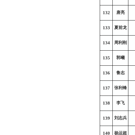
132
唐亮
133
夏前龙
134
周利刚
135
郭曦
136
鲁志
137
张利锋
138
李飞
139
刘志兵
140
杨运超