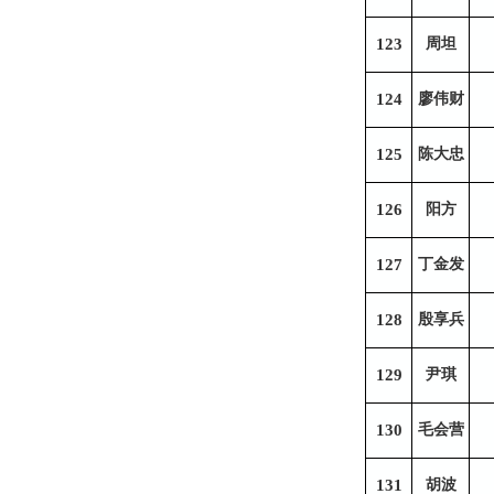
123
周坦
124
廖伟财
125
陈大忠
126
阳方
127
丁金发
128
殷享兵
129
尹琪
130
毛会营
131
胡波