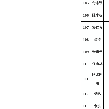
105
付志强
106
陈宗杨
107
骆仁肯
108
龚浩
109
张雪光
110
任忠林
阿比阿
111
哈
112
杨帆
113
佘洪