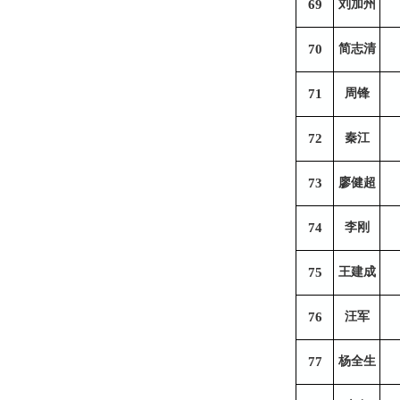
69
刘加州
70
简志清
71
周锋
72
秦江
73
廖健超
74
李刚
75
王建成
76
汪军
77
杨全生