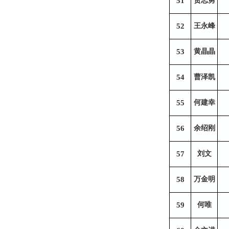
51
贺志勇
52
王永峰
53
黄晶晶
54
曹泽凯
55
何建幸
56
余绍刚
57
刘文
58
万金明
59
何唯