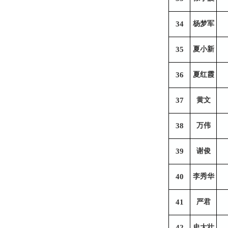
34
杨梦军
35
夏小新
36
夏红霞
37
黄文
38
万伟
39
谢俊
40
李秀华
41
严君
42
史大壮