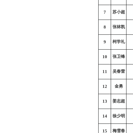
7
苏小超
8
张林凯
9
柯学礼
10
张卫锋
11
吴春雷
12
金勇
13
姜志超
14
徐少明
15
梅雪春