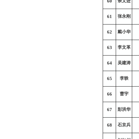
60
余文进
61
张永刚
62
戴小华
63
李文革
64
吴建涛
65
李轶
66
曹宇
67
彭洪华
68
石京兵