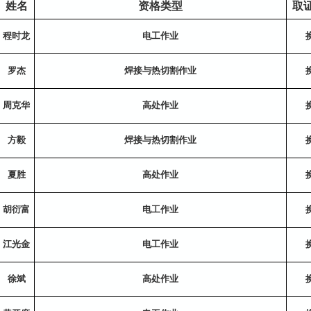
姓名
资格类型
取
程时龙
电工作业
罗杰
焊接与热切割作业
周克华
高处作业
方毅
焊接与热切割作业
夏胜
高处作业
胡衍富
电工作业
江光金
电工作业
徐斌
高处作业