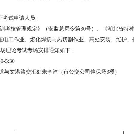
证考试申请人员：
训考核管理规定》（安监总局令第
30
号）、《湖北省特
压电工作业、熔化焊接与热切割作业、高处安装、维护、
7
场理论考试考场安排通知如下：
3
0-
5
:
3
0
道与文港路
交
汇处朱李湾（市公交公司停保场
3
楼）