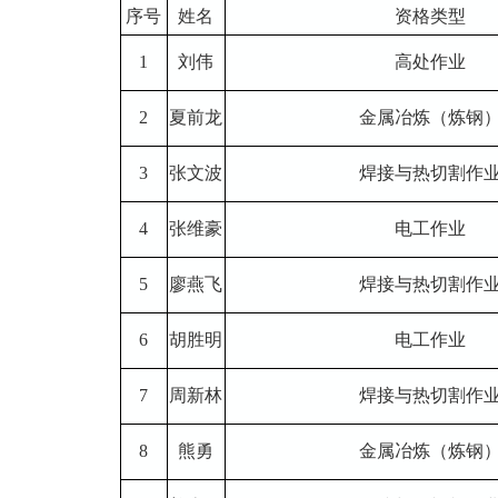
序号
姓名
资格类型
1
刘伟
高处作业
2
夏前龙
金属冶炼（炼钢
3
张文波
焊接与热切割作
4
张维豪
电工作业
5
廖燕飞
焊接与热切割作
6
胡胜明
电工作业
7
周新林
焊接与热切割作
8
熊勇
金属冶炼（炼钢