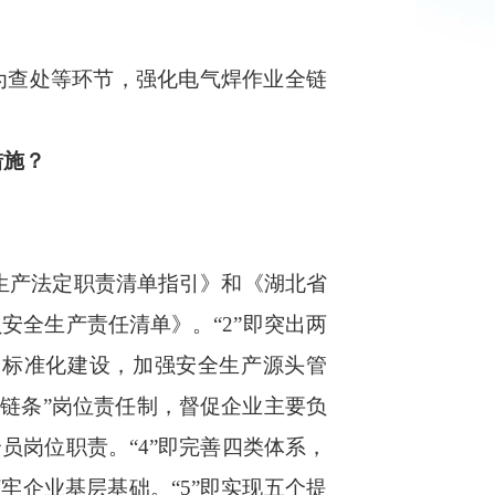
为查处等环节，强化电气焊作业全链
措施？
生产法定职责清单指引》和《湖北省
员安全生产责任清单》。
“
2
”即突出两
展标准化建设，加强安全生产源头管
全链条
”
岗位责任制，督促企业主要负
全员岗位职责。
“
4
”即完善
四类体系，
打牢企业基层基础
。
“
5
”即实现五个提