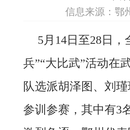
信息来源：鄂
5月14日至28
兵”“大比武”活动
队选派
胡泽图、刘瑾
参训参赛，其中
有
3