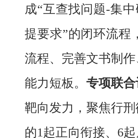
成
“
互
查
找问题
-
集中
提要求
”
的闭环流程
流程、完善文书制作
能力短板。
专项联合
靶向发力，聚焦行刑
的
1起
正向
衔接、
6起