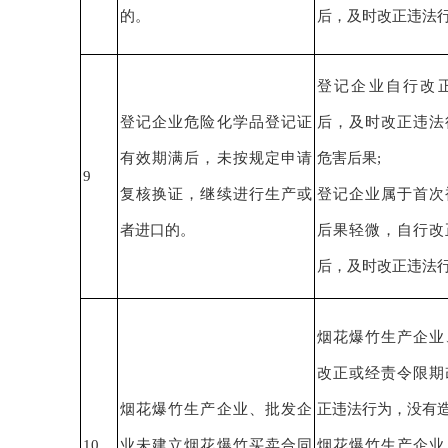
的
。
后，
及时改正
违法
登记企业自行改
登记企业
危险化学品登记证
后，
及时改正
违法
有效期满后，未按规定申请
危害后果
;
9
复核换证，继续进行生产或
登记企业
属于
首次
者进口的
。
后果轻微
，
自行改
后，
及时改正
违法
烟花爆竹生产企业
改正或经责令限期
烟花爆竹生产企业、批发企
正
违法行为
，没有
10
业未建立烟花爆竹买卖合同
烟花爆竹生产企业