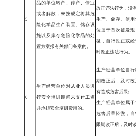
品的单位转产、停产、停业
改正
违法行为
，没
或者解散，未按规定将其危
5
生产、储存、使用
险化学品生产装置、储存设
位
属于
首次被发现
施以及库存危险化学品的处
微
，
自行改正或
经
置方案报有关部门备案的。
时改正
违法行为。
生产经营单位
自行
期改正后，
及时改
生产经营单位对
从业人员进
有造成危害后果
;
6
行安全培训期间未支付工资
生产经营单位
属于
并承担安全培训费用的。
危害后果轻微
，
自
限期改正后，
及时